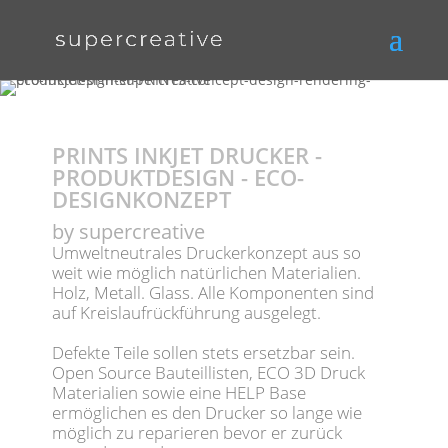
PRINTS INKJET DRUCKER -
PRODUKTDESIGN - ECO-
DESIGNKONZEPT
by supercreative
Umweltneutrales Druckerkonzept aus so
weit wie möglich natürlichen Materialien.
Holz, Metall. Glass. Alle Komponenten sind
auf Kreislaufrückführung ausgelegt.
Defekte Teile sollen stets ersetzbar sein.
Open Source Bauteillisten, ECO 3D Druck
Materialien sowie eine HELP Base
ermöglichen es den Drucker so lange wie
möglich zu reparieren bevor er zurück